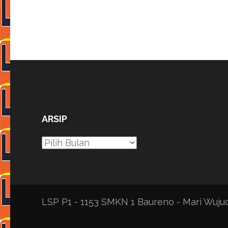
ARSIP
Arsip
LSP P1 - 1153 SMKN 1 Baureno - Mari Wuj