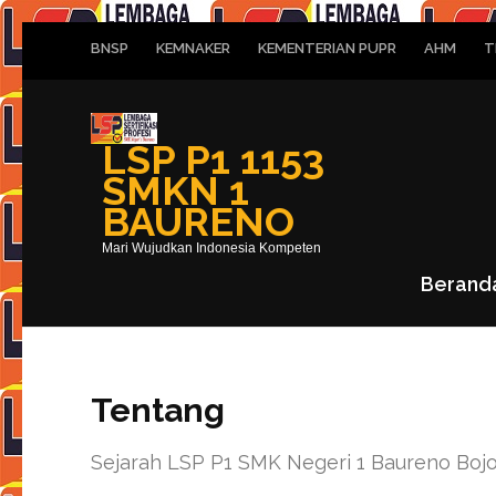
Lompat
BNSP
KEMNAKER
KEMENTERIAN PUPR
AHM
T
ke
konten
(Tekan
LSP P1 1153
Enter)
SMKN 1
BAURENO
Mari Wujudkan Indonesia Kompeten
Berand
Tentang
Sejarah LSP P1 SMK Negeri 1 Baureno Boj