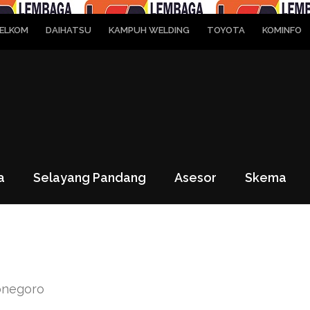
ELKOM
DAIHATSU
KAMPUH WELDING
TOYOTA
KOMINFO
a
Selayang Pandang
Asesor
Skema
onegoro