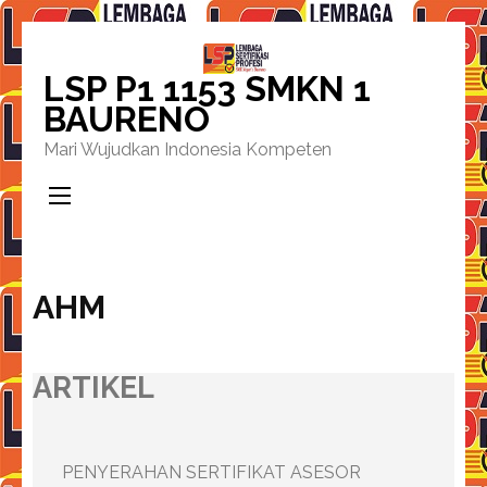
Lompat
ke
LSP P1 1153 SMKN 1
konten
BAURENO
(Tekan
Mari Wujudkan Indonesia Kompeten
Enter)
AHM
ARTIKEL
PENYERAHAN SERTIFIKAT ASESOR