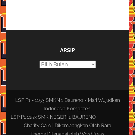
ARSIP
Arsip
LSP P1 - 1153 SMKN 1 Baureno - Mari Wujudkan
Indonesia Kompeten.
LSP P1 1153 SMK NEGERI 1 BAURENO
Charity Care | Dikembangkan Oleh
Rara
Theme
.Ditenagai oleh
WordPress
.