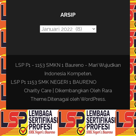
ARSIP
Arsip
LSP P1 - 1153 SMKN 1 Baureno - Mari Wujudkan
Indonesia Kompeten.
LSP P1 1153 SMK NEGERI 1 BAURENO
Charity Care | Dikembangkan Oleh
Rara
Theme
.Ditenagai oleh
WordPress
.