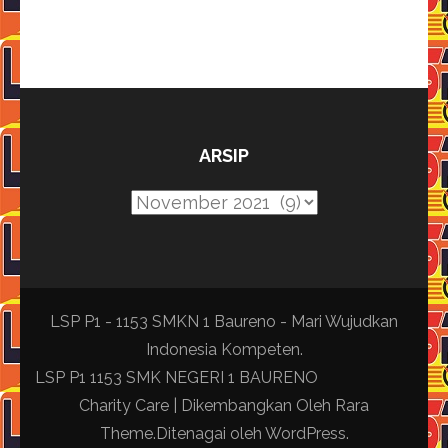
ARSIP
Arsip
LSP P1 - 1153 SMKN 1 Baureno - Mari Wujudkan
Indonesia Kompeten.
LSP P1 1153 SMK NEGERI 1 BAURENO
Charity Care | Dikembangkan Oleh
Rara
Theme
.Ditenagai oleh
WordPress
.