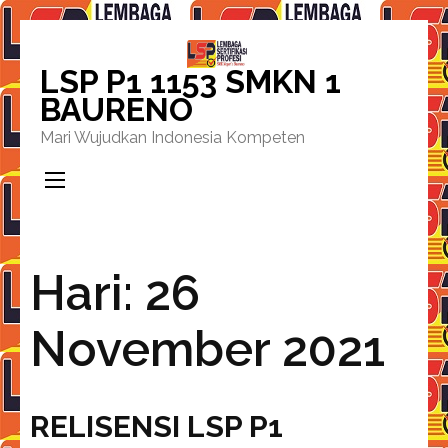
Lompat
ke
LSP P1 1153 SMKN 1
konten
BAURENO
(Tekan
Mari Wujudkan Indonesia Kompeten
Enter)
Hari:
26
November 2021
RELISENSI LSP P1