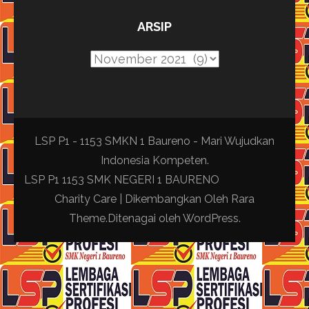
ARSIP
Arsip
LSP P1 - 1153 SMKN 1 Baureno - Mari Wujudkan
Indonesia Kompeten.
LSP P1 1153 SMK NEGERI 1 BAURENO
Charity Care | Dikembangkan Oleh
Rara
Theme
.Ditenagai oleh
WordPress
.