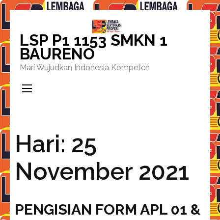
Lompat
ke
LSP P1 1153 SMKN 1
konten
BAURENO
(Tekan
Mari Wujudkan Indonesia Kompeten
Enter)
Hari:
25
November 2021
PENGISIAN FORM APL 01 &