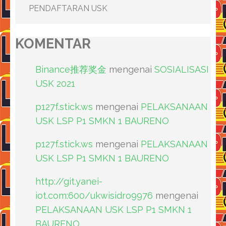
PENDAFTARAN USK
KOMENTAR
Binance推荐奖金
mengenai
SOSIALISASI
USK 2021
p127f.stick.ws
mengenai
PELAKSANAAN
USK LSP P1 SMKN 1 BAURENO
p127f.stick.ws
mengenai
PELAKSANAAN
USK LSP P1 SMKN 1 BAURENO
http://git.yanei-
iot.com:600/ukwisidro9976
mengenai
PELAKSANAAN USK LSP P1 SMKN 1
BAURENO