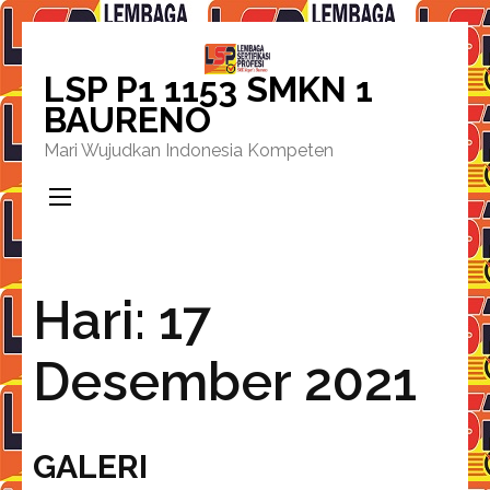
Lompat
ke
LSP P1 1153 SMKN 1
konten
BAURENO
(Tekan
Mari Wujudkan Indonesia Kompeten
Enter)
Hari:
17
Desember 2021
GALERI