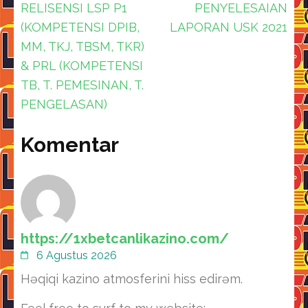
Navigasi
RELISENSI LSP P1
PENYELESAIAN
pos
(KOMPETENSI DPIB,
LAPORAN USK 2021
MM, TKJ, TBSM, TKR)
& PRL (KOMPETENSI
TB, T. PEMESINAN, T.
PENGELASAN)
Komentar
https://1xbetcanlikazino.com/
6 Agustus 2026
Həqiqi kazino atmosferini hiss edirəm.