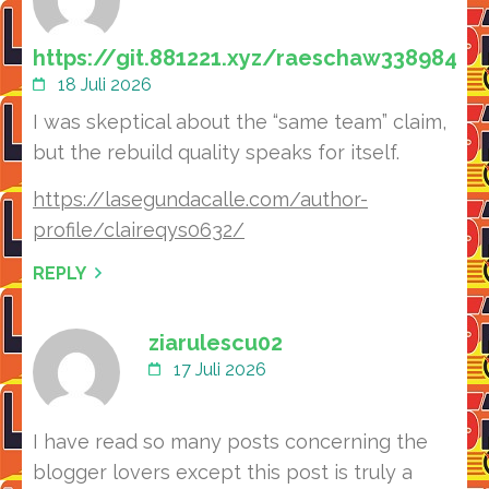
https://git.881221.xyz/raeschaw338984
18 Juli 2026
I was skeptical about the “same team” claim,
but the rebuild quality speaks for itself.
https://lasegundacalle.com/author-
profile/claireqys0632/
REPLY
ziarulescu02
17 Juli 2026
I have read so many posts concerning the
blogger lovers except this post is truly a