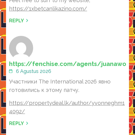
Feel free to surf to my website;
https://1xbetcanlikazino.com/
REPLY
https://fenchise.com/agents/juanawork
6 Agustus 2026
Участники The International 2026 явно
готовились к этому патчу.
https://propertydeal.lk/author/yvonneghm1
4092/
REPLY