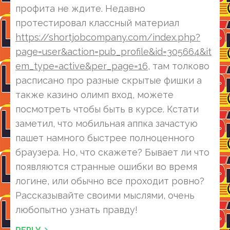
профита не ждите. Недавно
протестировал классный материал
https://shortjobcompany.com/index.php?
page=user&action=pub_profile&id=305664&it
em_type=active&per_page=16
, там толково
расписано про разные скрытые фишки а
также казино олимп вход, можете
посмотреть чтобы быть в курсе. Кстати
заметил, что мобильная аппка зачастую
пашет намного быстрее полноценного
браузера. Но, что скажете? Бывает ли что
появляются странные ошибки во время
логине, или обычно все проходит ровно?
Рассказывайте своими мыслями, очень
любопытно узнать правду!