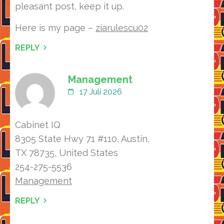
pleasant post, keep it up.
Here is my page –
ziarulescu02
REPLY
Management
17 Juli 2026
Cabinet IQ
8305 State Hwy 71 #110, Austin,
TX 78735, United Ѕtates
254-275-5536
Management
REPLY