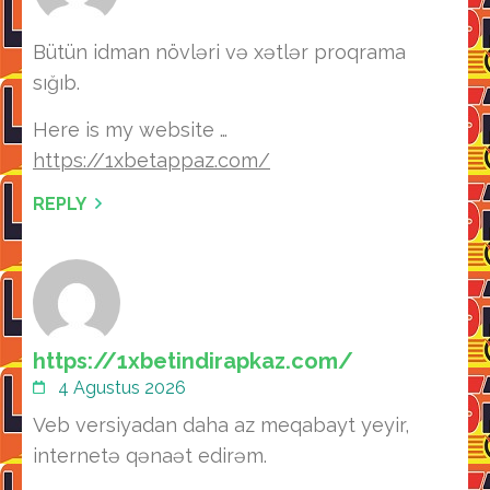
Bütün idman növləri və xətlər proqrama
sığıb.
Here is my website …
https://1xbetappaz.com/
REPLY
https://1xbetindirapkaz.com/
4 Agustus 2026
Veb versiyadan daha az meqabayt yeyir,
internetə qənaət edirəm.