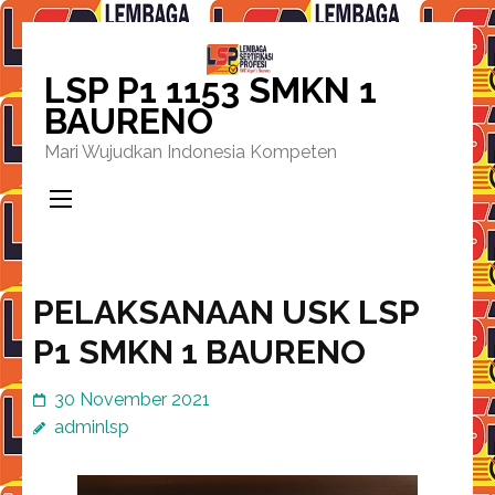
Lompat
ke
LSP P1 1153 SMKN 1
konten
BAURENO
(Tekan
Mari Wujudkan Indonesia Kompeten
Enter)
PELAKSANAAN USK LSP
P1 SMKN 1 BAURENO
30 November 2021
adminlsp